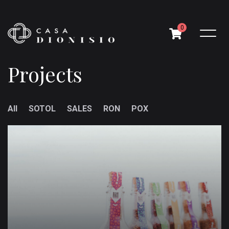
0
P
r
o
j
e
c
t
s
All
SOTOL
SALES
RON
POX