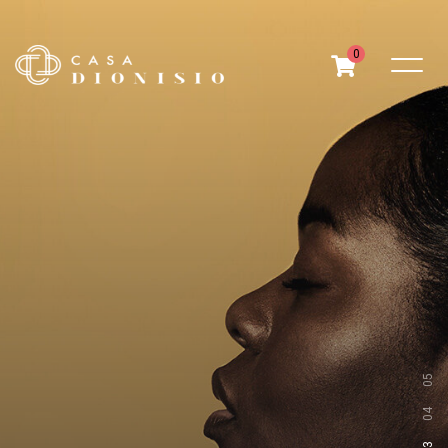
0
05
04