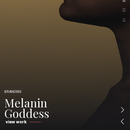
03
02
01
B
R
A
N
D
I
N
G
M
e
l
a
n
i
n
G
o
d
d
e
s
s
v
i
e
w
w
o
r
k